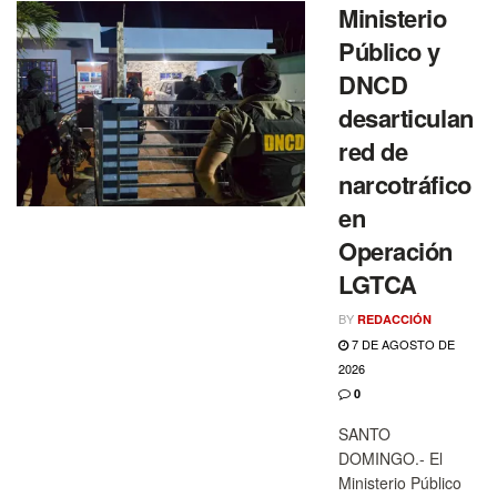
Ministerio
Público y
DNCD
desarticulan
red de
narcotráfico
en
Operación
LGTCA
BY
REDACCIÓN
7 DE AGOSTO DE
2026
0
SANTO
DOMINGO.- El
Ministerio Público