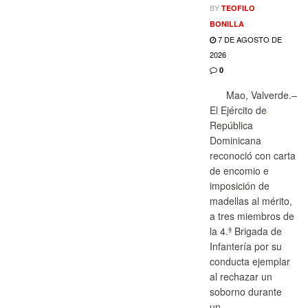
BY
TEOFILO
BONILLA
7 DE AGOSTO DE
2026
0
Mao, Valverde.–
El Ejército de
República
Dominicana
reconoció con carta
de encomio e
imposición de
madellas al mérito,
a tres miembros de
la 4.ª Brigada de
Infantería por su
conducta ejemplar
al rechazar un
soborno durante
un...