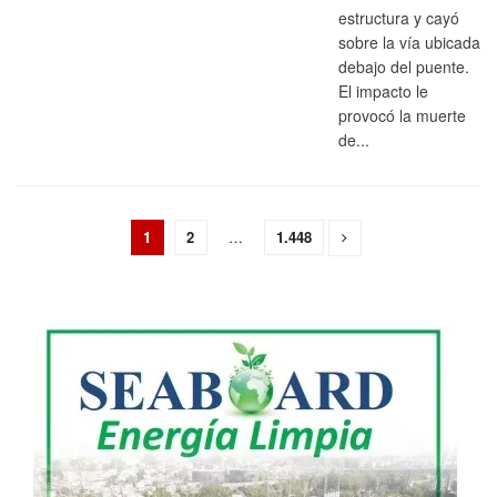
estructura y cayó
sobre la vía ubicada
debajo del puente.
El impacto le
provocó la muerte
de...
1
2
…
1.448