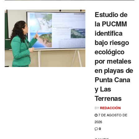
Estudio de
la PUCMM
identifica
bajo riesgo
ecológico
por metales
en playas de
Punta Cana
y Las
Terrenas
BY
REDACCIÓN
7 DE AGOSTO DE
2026
0