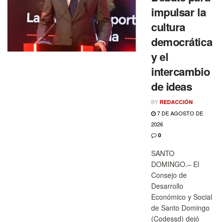
impulsar la
cultura
democrática
y el
intercambio
de ideas
BY
REDACCIÓN
7 DE AGOSTO DE
2026
0
SANTO
DOMINGO.– El
Consejo de
Desarrollo
Económico y Social
de Santo Domingo
(Codessd) dejó